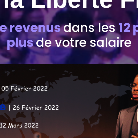
de revenus
dans les
12
plus
de votre salaire